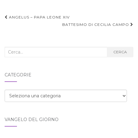
Navigazione
ANGELUS – PAPA LEONE XIV
articoli
BATTESIMO DI CECILIA CAMPO
Cerca
CERCA
nel
blog:
CATEGORIE
Categorie
VANGELO DEL GIORNO