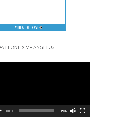
A LEONE XIV – ANGELUS
eo
er
00:00
31:04