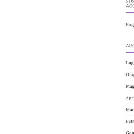
SUS
AGO
Fog
ARC
Lug
Giu
Mag
Apr
Mar
Feb
Gen