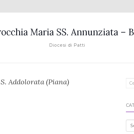
rocchia Maria SS. Annunziata – B
Diocesi di Patti
S. Addolorata (Piana)
Cer
nel
blo
CA
Cat