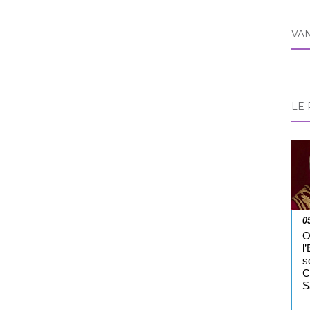
VA
LE 
0
O
l
s
C
S