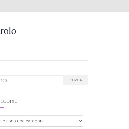
rolo
ca
CERCA
g:
TEGORIE
egorie