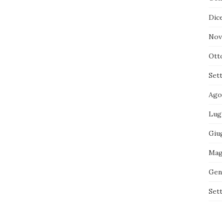
Dic
Nov
Ott
Set
Ago
Lug
Giu
Mag
Gen
Set