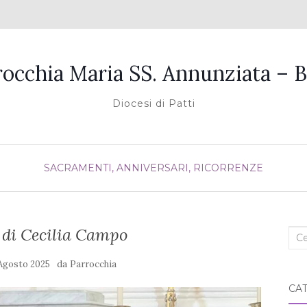
rocchia Maria SS. Annunziata – B
Diocesi di Patti
SACRAMENTI, ANNIVERSARI, RICORRENZE
 di Cecilia Campo
Cer
nel
da
 Agosto 2025
Parrocchia
blo
CA