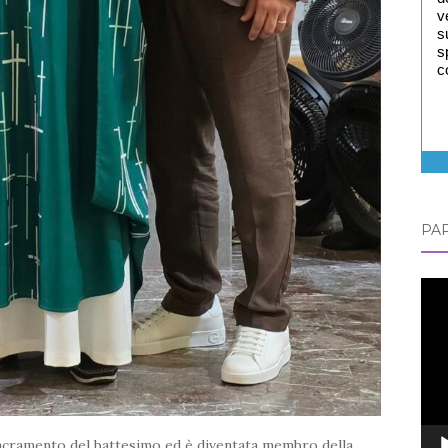
v
s
s
c
PAP
Vid
Play
sacramento del battesimo ed è diventata membro della