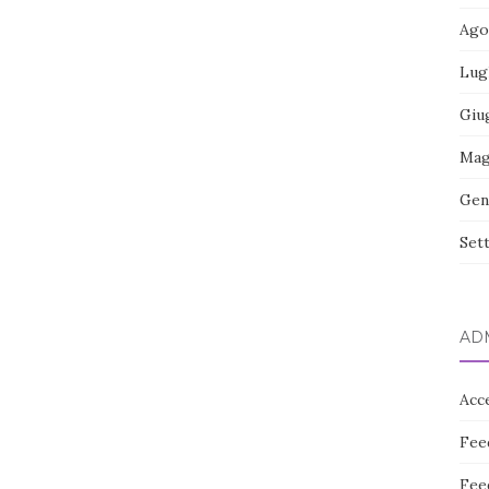
Ago
Lug
Giu
Mag
Gen
Set
AD
Acc
Fee
Fee