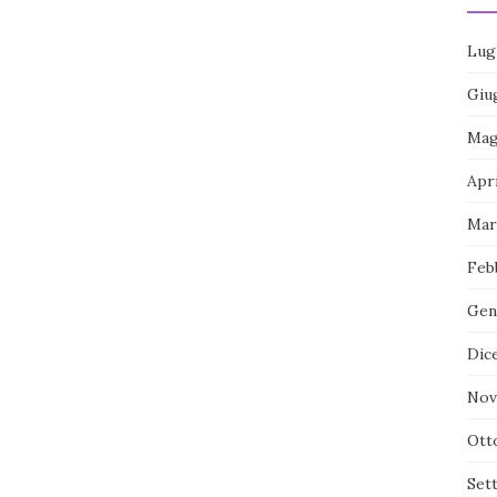
Lug
Giu
Mag
Apr
Mar
Feb
Gen
Dic
Nov
Ott
Set