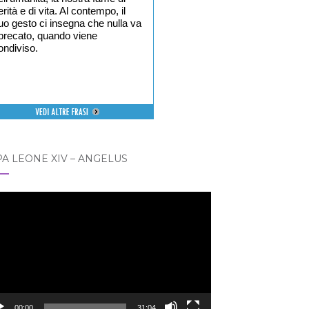
erità e di vita. Al contempo, il
uo gesto ci insegna che nulla va
precato, quando viene
ondiviso.
A LEONE XIV – ANGELUS
eo
er
00:00
31:04