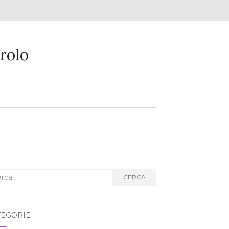
rolo
ca
CERCA
g:
TEGORIE