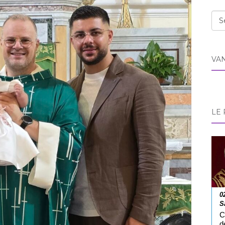
Cat
VA
LE 
0
S
C
d