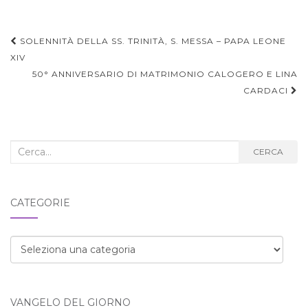
Navigazione
SOLENNITÀ DELLA SS. TRINITÀ, S. MESSA – PAPA LEONE
articoli
XIV
50° ANNIVERSARIO DI MATRIMONIO CALOGERO E LINA
CARDACI
Cerca
CERCA
nel
blog:
CATEGORIE
Categorie
VANGELO DEL GIORNO