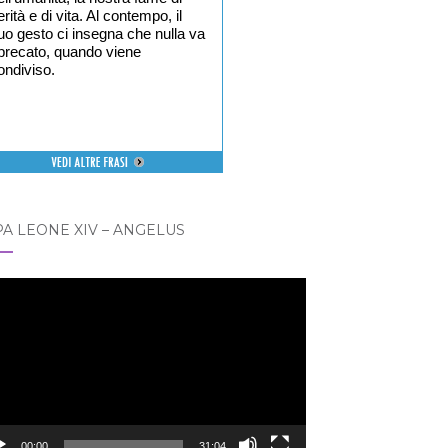
erità e di vita. Al contempo, il
uo gesto ci insegna che nulla va
precato, quando viene
ondiviso.
A LEONE XIV – ANGELUS
eo
er
00:00
31:04