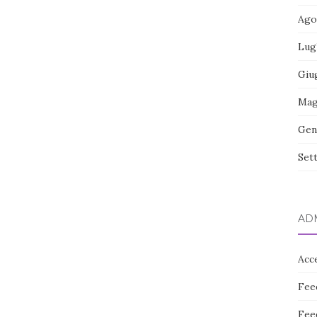
Ago
Lug
Giu
Mag
Gen
Set
AD
Acc
Fee
Fee