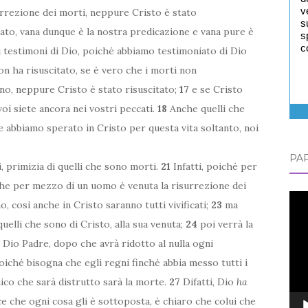
v
rrezione dei morti, neppure Cristo è stato
s
tato, vana dunque è la nostra predicazione e vana pure è
s
c
i testimoni di Dio, poiché abbiamo testimoniato di Dio
 non ha risuscitato, se è vero che i morti non
ano, neppure Cristo è stato risuscitato;
17
e se Cristo
voi siete ancora nei vostri peccati.
18
Anche quelli che
 abbiamo sperato in Cristo per questa vita soltanto, noi
PAP
, primizia di quelli che sono morti.
21
Infatti, poiché per
he per mezzo di un uomo è venuta la risurrezione dei
Vid
 così anche in Cristo saranno tutti vivificati;
23
ma
Play
quelli che sono di Cristo, alla sua venuta;
24
poi verrà la
 Dio Padre, dopo che avrà ridotto al nulla ogni
iché bisogna che egli regni finché abbia messo tutti i
co che sarà distrutto sarà la morte.
27
Difatti, Dio
ha
ce che ogni cosa gli è sottoposta, è chiaro che colui che