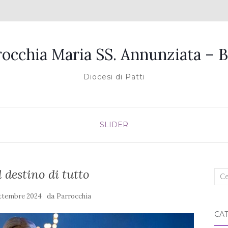
rocchia Maria SS. Annunziata – B
Diocesi di Patti
SLIDER
l destino di tutto
Cer
nel
da
ttembre 2024
Parrocchia
blo
CA