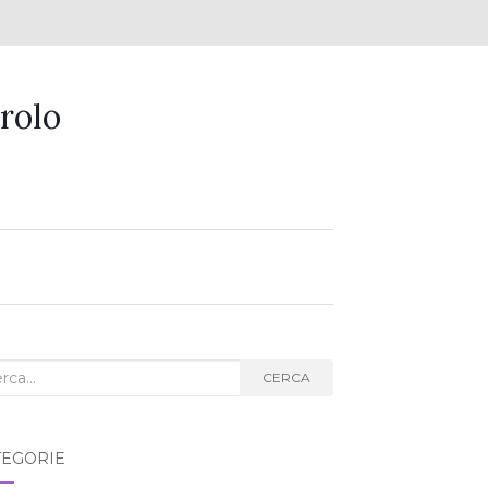
rolo
ca
CERCA
g:
TEGORIE