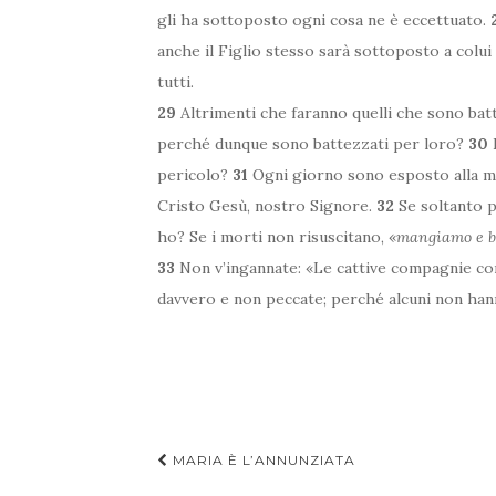
gli ha sottoposto ogni cosa ne è eccettuato.
anche il Figlio stesso sarà sottoposto a colui
tutti.
29
Altrimenti che faranno quelli che sono batt
perché dunque sono battezzati per loro?
30
pericolo?
31
Ogni giorno sono esposto alla mort
Cristo Gesù, nostro Signore.
32
Se soltanto pe
ho? Se i morti non risuscitano, «
mangiamo e b
33
Non v’ingannate: «Le cattive compagnie c
davvero e non peccate; perché alcuni non han
Navigazione
MARIA È L’ANNUNZIATA
articoli