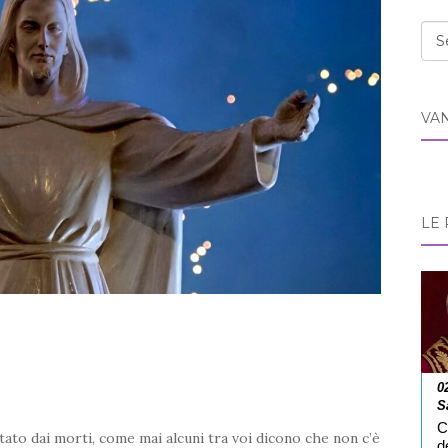
Cat
VA
LE 
0
S
C
tato dai morti, come mai alcuni tra voi dicono che non c’è
d