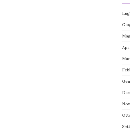
Lug
Giu
Mag
Apr
Mar
Feb
Gen
Dic
Nov
Ott
Set