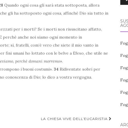
28
Quando ogni cosa gli sarà stata sottoposta, allora
 che gli ha sottoposto ogni cosa, affinché Dio sia tutto in
SUS
AGO
ezzati per i morti? Se i morti non risuscitano affatto,
E perché anche noi siamo ogni momento in
Fog
e; sì, fratelli, com’è vero che siete il mio vanto in
r fini umani ho lottato con le belve a Efeso, che utile ne
Fog
eviamo, perché domani morremo
».
Fog
orrompono i buoni costumi».
34
Ridiventate sobri per
no conoscenza di Dio; lo dico a vostra vergogna.
Fog
Fog
Fog
LA CHIESA VIVE DELL’EUCARISTIA
ARC