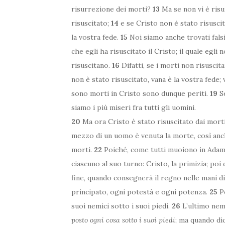
risurrezione dei morti?
13
Ma se non vi è risu
risuscitato;
14
e se Cristo non è stato risusci
la vostra fede.
15
Noi siamo anche trovati fals
che egli ha risuscitato il Cristo; il quale egli
risuscitano.
16
Difatti, se i morti non risuscit
non è stato risuscitato, vana è la vostra fede; 
sono morti in Cristo sono dunque periti.
19
Se
siamo i più miseri fra tutti gli uomini.
20
Ma ora Cristo è stato risuscitato dai morti
mezzo di un uomo è venuta la morte, così anc
morti.
22
Poiché, come tutti muoiono in Adamo,
ciascuno al suo turno: Cristo, la primizia; poi 
fine, quando consegnerà il regno nelle mani di
principato, ogni potestà e ogni potenza.
25
Po
suoi nemici sotto i suoi piedi.
26
L’ultimo nemi
posto ogni cosa sotto i suoi piedi
; ma quando di