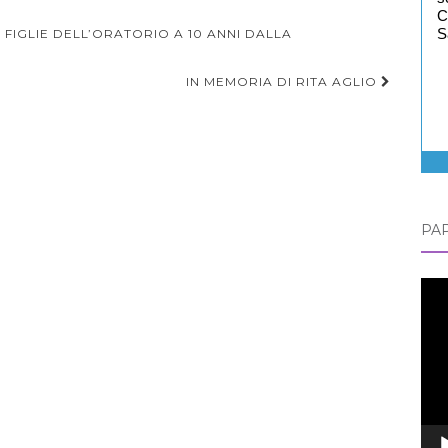
C
FIGLIE DELL’ORATORIO A 10 ANNI DALLA
S
IN MEMORIA DI RITA AGLIO
PAP
Vid
Play