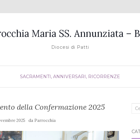
rocchia Maria SS. Annunziata – B
Diocesi di Patti
SACRAMENTI, ANNIVERSARI, RICORRENZE
mento della Confermazione 2025
Cer
nel
da
ovembre 2025
Parrocchia
blo
CA