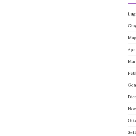
Lug
Giu
Mag
Apr
Mar
Feb
Gen
Dic
Nov
Ott
Set