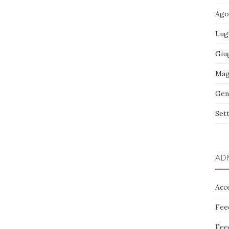
Ago
Lug
Giu
Mag
Gen
Set
AD
Acc
Fee
Fee