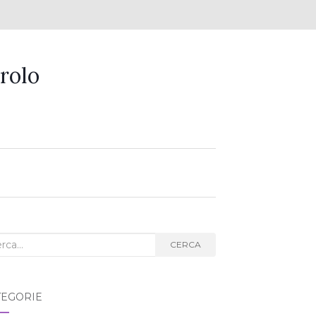
rolo
ca
CERCA
g:
TEGORIE