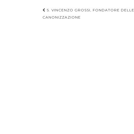
Navigazione
S. VINCENZO GROSSI, FONDATORE DELLE 
articoli
CANONIZZAZIONE