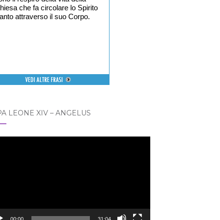
hiesa che fa circolare lo Spirito
anto attraverso il suo Corpo.
A LEONE XIV – ANGELUS
eo
er
00:00
31:04