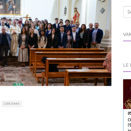
Cat
VA
LE 
CRESIMA
0
O
l
s