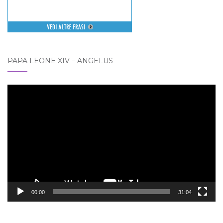
PAPA LEONE XIV – ANGELUS
Video
Player
00:00
31:04