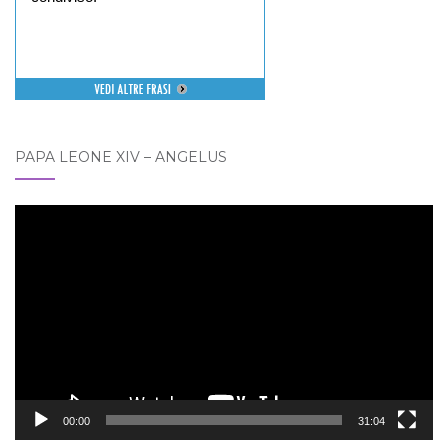
PAPA LEONE XIV – ANGELUS
Video
Player
00:00
31:04